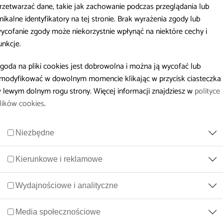
rzetwarzać dane, takie jak zachowanie podczas przeglądania lub
nikalne identyfikatory na tej stronie. Brak wyrażenia zgody lub
Molestowanie
ycofanie zgody może niekorzystnie wpłynąć na niektóre cechy i
unkcje.
goda na pliki cookies jest dobrowolna i można ją wycofać lub
modyfikować w dowolnym momencie klikając w przycisk ciasteczka
problem gwałtu w Polsce
 lewym dolnym rogu strony. Więcej informacji znajdziesz w
polityce
racy
lików cookies
.
Niezbędne
iąż tematem tabu
Kierunkowe i reklamowe
cy
Wydajnościowe i analityczne
Media społecznościowe