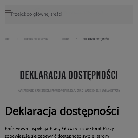
Przejdź do głównej treści
START
PROGRAM PREWENCYJNY
STRONY
DEKLARACJA DOSTĘPNOŚCI
Deklaracja dostępności
NAPISANE PRZEZ KRZYSZTOF.DEJNAROWICZ@GIP.PIP.GOV.PL DNIA
21 WRZESIEŃ 2023
. WYSŁANE
STRONY
.
Deklaracja dostępności
Państwowa Inspekcja Pracy Główny Inspektorat Pracy
zobowiązuje się zapewnić dostępność swojej strony