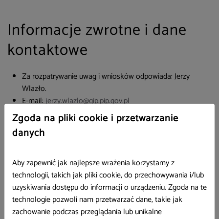
Informacje zwrotne i dane
kontaktowe
Za rozpatrywanie uwag i wniosków odpowiada:
Jerzy
Wlazło
.
E-mail:
jerzy.wlazlo@gip.pip.gov.pl
Telefon:
22 391 83 22
Zgoda na pliki cookie i przetwarzanie
danych
Każdy ma prawo:
zgłosić uwagi dotyczące dostępności cyfrowej strony lub
Aby zapewnić jak najlepsze wrażenia korzystamy z
jej elementu,
technologii, takich jak pliki cookie, do przechowywania i/lub
zgłosić żądanie zapewnienia dostępności cyfrowej strony
uzyskiwania dostępu do informacji o urządzeniu. Zgoda na te
lub jej elementu,
technologie pozwoli nam przetwarzać dane, takie jak
wnioskować o udostępnienie niedostępnej informacji w
zachowanie podczas przeglądania lub unikalne
innej alternatywnej formie.