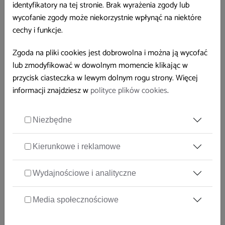
identyfikatory na tej stronie. Brak wyrażenia zgody lub
wycofanie zgody może niekorzystnie wpłynąć na niektóre
Żądanie musi zawierać:
cechy i funkcje.
dane kontaktowe osoby zgłaszającej,
Zgoda na pliki cookies jest dobrowolna i można ją wycofać
wskazanie strony lub elementu strony, której dotyczy
lub zmodyfikować w dowolnym momencie klikając w
żądanie,
przycisk ciasteczka w lewym dolnym rogu strony. Więcej
wskazanie dogodnej formy udostępnienia informacji, jeśli
informacji znajdziesz w
polityce plików cookies
.
żądanie dotyczy udostępnienia w formie alternatywnej
informacji niedostępnej.
Niezbędne
Rozpatrzenie zgłoszenia powinno nastąpić niezwłocznie,
najpóźniej w ciągu 7 dni. Jeśli w tym terminie zapewnienie
Kierunkowe i reklamowe
dostępności albo zapewnienie dostępu w alternatywnej formie
nie jest możliwe, powinno nastąpić najdalej w ciągu 2 miesięcy
Wydajnościowe i analityczne
od daty zgłoszenia.
Media społecznościowe
Skargi i odwołania