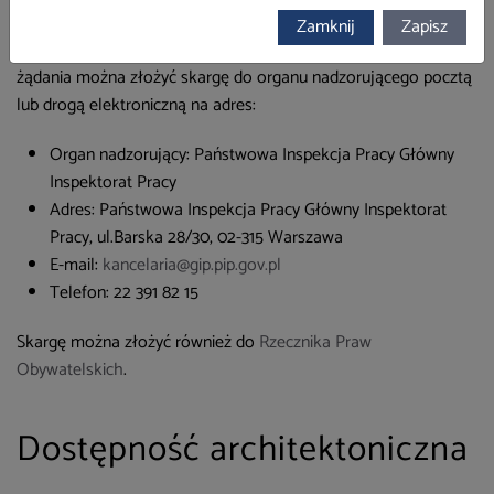
Zamknij
Zapisz
Na niedotrzymanie tych terminów oraz na odmowę realizacji
żądania można złożyć skargę do organu nadzorującego pocztą
lub drogą elektroniczną na adres:
Organ nadzorujący: Państwowa Inspekcja Pracy Główny
Inspektorat Pracy
Adres: Państwowa Inspekcja Pracy Główny Inspektorat
Pracy, ul.Barska 28/30, 02-315 Warszawa
E-mail:
kancelaria@gip.pip.gov.pl
Telefon: 22 391 82 15
Skargę można złożyć również do
Rzecznika Praw
Obywatelskich
.
Dostępność architektoniczna