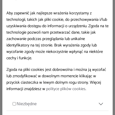
Aby zapewnić jak najlepsze wrażenia korzystamy z
technologii, takich jak pliki cookie, do przechowywania i/lub
uzyskiwania dostępu do informacji o urządzeniu. Zgoda na te
technologie pozwoli nam przetwarzać dane, takie jak
zachowanie podczas przeglądania lub unikalne
identyfikatory na tej stronie. Brak wyrażenia zgody lub
wycofanie zgody może niekorzystnie wpłynąć na niektóre
cechy i funkcje.
Zgoda na pliki cookies jest dobrowolna i można ją wycofać
lub zmodyfikować w dowolnym momencie klikając w
przycisk ciasteczka w lewym dolnym rogu strony. Więcej
informacji znajdziesz w
polityce plików cookies
.
Osobowość typu C
Niezbędne
Osobowość typu C, zwana często osobowością skłonną do
raka, charakteryzuje się tłumieniem negatywnych emocji, takich