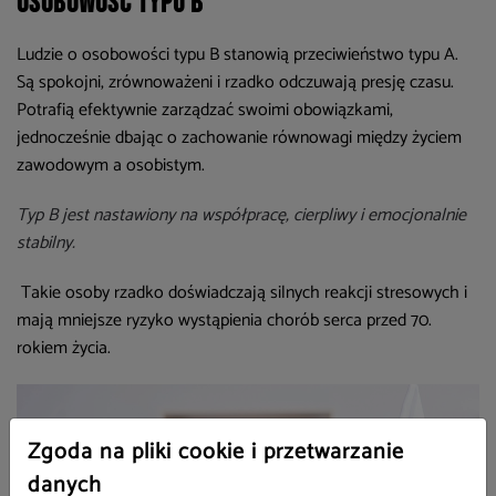
Osobowość typu B
Ludzie o osobowości typu B stanowią przeciwieństwo typu A.
Są spokojni, zrównoważeni i rzadko odczuwają presję czasu.
Potrafią efektywnie zarządzać swoimi obowiązkami,
jednocześnie dbając o zachowanie równowagi między życiem
zawodowym a osobistym.
Typ B jest nastawiony na współpracę, cierpliwy i emocjonalnie
stabilny.
Takie osoby rzadko doświadczają silnych reakcji stresowych i
mają mniejsze ryzyko wystąpienia chorób serca przed 70.
rokiem życia.
Zgoda na pliki cookie i przetwarzanie
danych